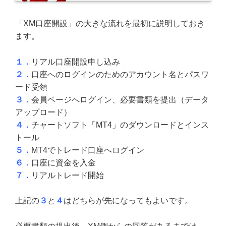
「XM口座開設」の大きな流れを最初に説明しておき
ます。
１．
リアル口座開設申し込み
２．
口座へのログインのためのアカウント名とパスワ
ード受領
３．
会員ページへログイン、必要書類を提出（データ
アップロード）
４．
チャートソフト「MT4」のダウンロードとインス
トール
５．
MT4でトレード口座へログイン
６．
口座に資金を入金
７．
リアルトレード開始
上記の
３
と
４
はどちらが先になってもよいです。