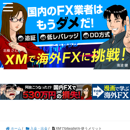
ホーム
/
入金・出金
/
XMでbitwalletを使うメリット