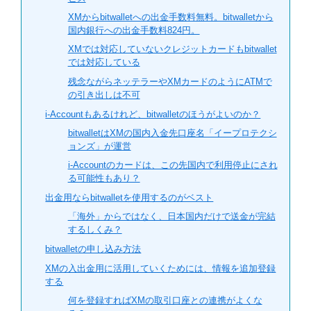
XMからbitwalletへの出金手数料無料。bitwalletから
国内銀行への出金手数料824円。
XMでは対応していないクレジットカードもbitwallet
では対応している
残念ながらネッテラーやXMカードのようにATMで
の引き出しは不可
i-Accountもあるけれど、bitwalletのほうがよいのか？
bitwalletはXMの国内入金先口座名「イープロテクシ
ョンズ」が運営
i-Accountのカードは、この先国内で利用停止にされ
る可能性もあり？
出金用ならbitwalletを使用するのがベスト
「海外」からではなく、日本国内だけで送金が完結
するしくみ？
bitwalletの申し込み方法
XMの入出金用に活用していくためには、情報を追加登録
する
何を登録すればXMの取引口座との連携がよくな