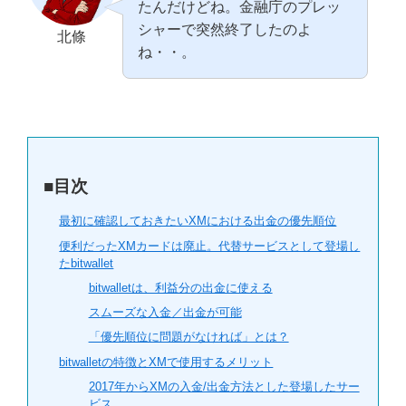
たんだけどね。金融庁のプレッ
シャーで突然終了したのよ
北條
ね・・。
■目次
最初に確認しておきたいXMにおける出金の優先順位
便利だったXMカードは廃止。代替サービスとして登場し
たbitwallet
bitwalletは、利益分の出金に使える
スムーズな入金／出金が可能
「優先順位に問題がなければ」とは？
bitwalletの特徴とXMで使用するメリット
2017年からXMの入金/出金方法とした登場したサー
ビス