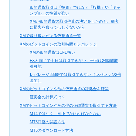
仮想通貨取引は「投資」ではなく「投機」や「ギャ
ンブル」の性質が強い
XMが仮想通貨の取引停止の決定をしたのも、顧客
に損失を負ってほしくないから
XMで取り扱いがある仮想通貨一覧
XMのビットコインの取引時間とレバレッジ
XMの仮想通貨はCFD扱い
FXと同じで土日は取引できない。平日は24時間取
引可能
レバレッジ888倍では取引できない（レバレッジ2倍
まで）
XMのビットコインや他の仮想通貨の証拠金を確認
証拠金の計算式は？
XMでビットコインやその他の仮想通貨を取引する方法
MT4ではなく、MT5でなければならない
MT5口座の開設方法
MT5のダウンロード方法